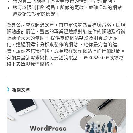
您的員工將能夠在不查看後台的情況下管理商店。
您可以限制和監視員工所做的更改，並確保您的網站
遭受錯誤設定的影響。
奕昇公司成立超過20年，首重定位網站目標與策略，展現
網站設計價值，豐富的專業經驗絕對能在你的網站及行銷
上給予大大的幫助， 提供基礎
網站架設
及網頁設計優
化，透過
關鍵字分析
來製作的網站 ，給你最完善的建
議，讓你不花冤枉錢，成為您在製作網站上的行銷顧問。
有網頁設計需求
撥打免費諮詢電話：0800-520-005
或填寫
線上表單
與我們聯絡。
相關文章