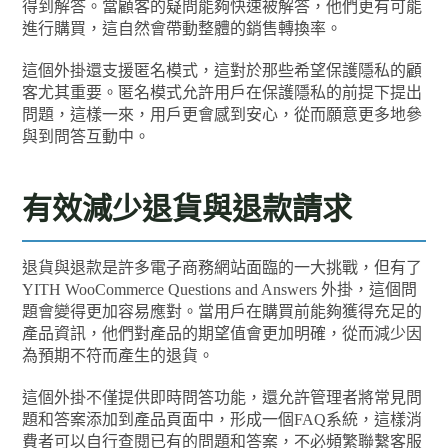
得到解答。當顧客的疑問能夠快速被解答，他們更有可能
進行購買，這自然會帶動整體的銷售轉換率。
這個外掛還支援匿名模式，這對於那些希望保護隱私的顧
客尤其重要。匿名模式允許用戶在保護隱私的前提下提出
問題，這樣一來，用戶更會感到安心，從而願意更多地參
與到問答互動中。
有效減少退貨與退款請求
退貨與退款是許多電子商務網站面臨的一大挑戰，但有了
YITH WooCommerce Questions and Answers 外掛，這個問
題會變得更加容易應對。當用戶在購買前能夠獲得充足的
產品資訊，他們對產品的期望值會更加明確，從而減少因
為預期不符而產生的退貨。
這個外掛不僅提供即時問答功能，還允許管理者將常見問
題和答案添加到產品頁面中，形成一個FAQ系統，這樣消
費者可以自行查閱已有的問題和答案，不必頻繁聯繫客服