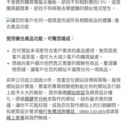
不會遇到購買電腦主機板，卻找不到相對應的CPU，或是
購買腳踏車，卻找不到椅墊去哪選購的類似情況發生。
使用複合產品功能，可幫您達成：
您可預設多項更符合客戶需求的產品選項，進而提高
客戶滿意度，還可大大減少客戶的購買疑慮。
透過向客戶顯示他們真正需要的關聯性商品，釐清購
物思緒，讓客戶在您的網站不漏買任何一項商品。
奕昇公司成立超過20年，首重定位網站目標與策略，展現
網站設計價值，豐富的專業經驗絕對能在你的網站及行銷
上給予大大的幫助， 提供基礎
網站架設
及網頁設計優
化，透過
關鍵字分析
來製作的網站 ，給你最完善的建
議，讓你不花冤枉錢，成為您在製作網站上的行銷顧問。
有網頁設計需求
撥打免費諮詢電話：0800-520-005
或填寫
線上表單
與我們聯絡。