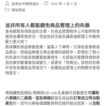
奕昇台中網頁設計
2020 年 1 月 6 日
網站架設
並非所有人都能避免商品管理上的失誤
身為銷售各項商品的企業，在商品管理程序上可能時常會
遇到各種突發狀況，而這些狀況是否讓倉儲管理工作變得
壓力更大呢？
將採購的商品移進倉庫，當客人下單時，又得從倉庫將商
品寄出，把商品移進又移出倉庫的過程中，即使犯了微小
的失誤也可能促使嚴重後果發生，尤其每天需要時常對商
品的庫存數量做加減變化，或者在「待寄出」狀態的包裹
中含有各種商品等情況下，各種商品管理上的問題也會悄
悄發生。
透過購物型網站 條碼與QR code生產器可自動產生
可讀取
的
條碼
和
二維碼，這些條碼
都是在商品和
訂單成立時自動
產生
的。您可以將每個讀數與特定操作結合起來，以
自動