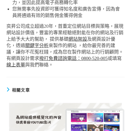
力，並因此提高電子商務轉化率
您無需事先投資即可獲得知名度和廣告宣傳，因為會
員將通過有效的銷售佣金獲得佣金
奕昇公司成立超過20年，首重定位網站目標與策略，展現
網站設計價值，豐富的專業經驗絕對能在你的網站及行銷
上給予大大的幫助， 提供基礎
網站架設
及網頁設計優
化，透過
關鍵字分析
來製作的網站 ，給你最完善的建
議，讓你不花冤枉錢，成為您在製作網站上的行銷顧問。
有網頁設計需求
撥打免費諮詢電話：0800-520-005
或填寫
線上表單
與我們聯絡。
相關文章