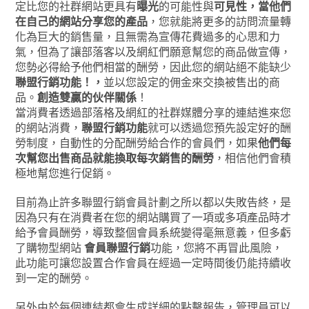
定比您的社群網站更具有
曝光
的可能性與
可見性，當
他們
在自己的網站分享您的產品
，您就能將更多的訪問流量轉
化為巨大的銷售量，且無需為宣傳花費過多的心思和力
氣，但為了讓部落客以及網紅們願意幫您的商品做宣傳，
您勢必得給予他們相當的酬勞，因此您的網站絕不能缺少
聯盟行銷功能！，
並以您設定的佣金來交換被售出的商
品。
創造雙贏的伙伴關係
！
當消費者透過部落格及網紅的社群媒體分享的連結進來您
的網站消費，
聯盟行銷功能
就可以透過您預先設定好的酬
勞制度，自動性的分配酬勞給合作的會員們，如果
他們每
次幫您出售商品就能換取每次銷售的酬勞
，相信他們會積
極地幫您進行促銷。
目前為止許多聯盟行銷會員計劃之所以都以失敗告終，是
因為只有在消費者在您的網站購買了一項或多項產品時才
給予會員酬勞，導致整個會員系統變得毫無意義，但多虧
了購物型網站
會員聯盟行銷
功能，您將不再冒此風險，
此功能可讓您設置合作會員在經過一定時間後仍能持續收
到一定的酬勞。
另外由於每個連結都會生成詳細的點擊報告，管理員可以