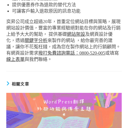
提供優惠券作為退款的替代方法
可讓客戶輸入退款原因的訊息功能
奕昇公司成立超過20年，首重定位網站目標與策略，展現
網站設計價值，豐富的專業經驗絕對能在你的網站及行銷
上給予大大的幫助， 提供基礎
網站架設
及網頁設計優
化，透過
關鍵字分析
來製作的網站 ，給你最完善的建
議，讓你不花冤枉錢，成為您在製作網站上的行銷顧問。
有網頁設計需求
撥打免費諮詢電話：0800-520-005
或填寫
線上表單
與我們聯絡。
相關文章