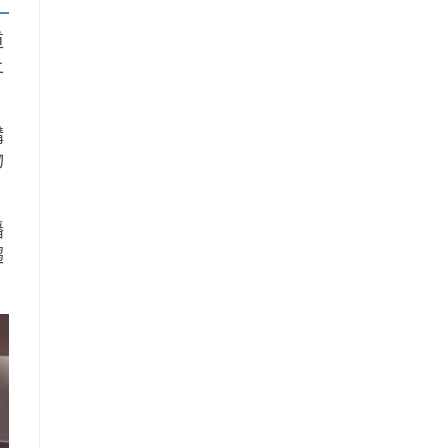
道
上
購
物
播
趨