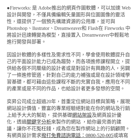
●Fireworks: 是 Adobe推出的網頁作圖軟體，可以加速 Web
設計與開發，不僅具備編輯矢量圖形與位圖圖像的靈活
性，還提供了一個預先構建資源的公用庫，並可與
Photoshop、llustrator、Dreamweaver和 Flash在 Fireworks 中
將設計迅速轉變為模型，直接置入 Dreamweaver中輕鬆地
進行開發與部署。
因設計軟體的多樣性及需求性不同，學會使用軟體提升自
己的平面設計能力已成為趨勢，而各項進修課程開立，提
供給各個不同層級的設計者或是對設計有興趣的人，另闢
了一條進修管道，針對自己的能力補強或是在設計領域學
習基礎，都可藉由這些課程不斷的充實自我，應用在不同
的產業或是不同的作品，也給設計者更多發想的空間。
奕昇公司成立超過20年，首重定位網站目標與策略，展現
網站設計價值，豐富的專業經驗絕對能在你的網站及行銷
上給予大大的幫助， 提供基礎
網站架設
及網頁設計優
化，透過
關鍵字分析
來製作的網站 ，給你最完善的建
議，讓你不花冤枉錢，成為您在製作網站上的行銷顧問。
有網頁設計需求
撥打免費諮詢電話：0800-520-005
或填寫