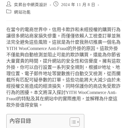
奕昇台中網頁設計
2024 年 11 月 8 日
網站功能
在當今的電商世界中，信用卡欺詐和未經授權的購買行為
讓很多網站商家損失慘重。而僅僅依賴人工檢查訂單並無
法完全避免這些風險。這就是為什麼我熱切推廣一個名為
YITH WooCommerce Anti-Fraud的外掛的原因。這款外掛
不僅能夠自動檢測並阻止可能的欺詐購買，還能為你節省
大量寶貴的時間，提升網站的安全性和信譽度。擁有這款
外掛，你可以自行設置一系列安全規則，根據IP地址、地
理位置、電子郵件地址等變數進行自動交叉檢測，從而攔
截所有匹配可疑參數的訂單。這些功能將大大減少由於未
經授權交易造成的經濟損失，同時保護你的商店免受欺詐
行為的困擾。本文將深入探討YITH WooCommerce Anti-
Fraud的特點及其在網站中的實際應用，並解釋為什麼這
款外掛值得安裝。
內容目錄