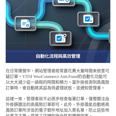
在日常運營中，網站管理者經常要花費大量時間來檢查可
疑訂單。YITH WooCommerce Anti-Fraud的自動化功能可
以大大減少這一過程的時間和精力。當外掛檢測到高風險
訂單時，會自動將其設為待處理狀態，並通知管理者。
這樣一來，管理者就不必逐步檢查每筆訂單，僅需關注由
外掛篩選出的高風險訂單即可。此外，外掛還能自動將高
風險訂單所涉及的電子郵件地址加入黑名單，防止這些地
址再次下單，提高了店鋪的安全性和運營效率。