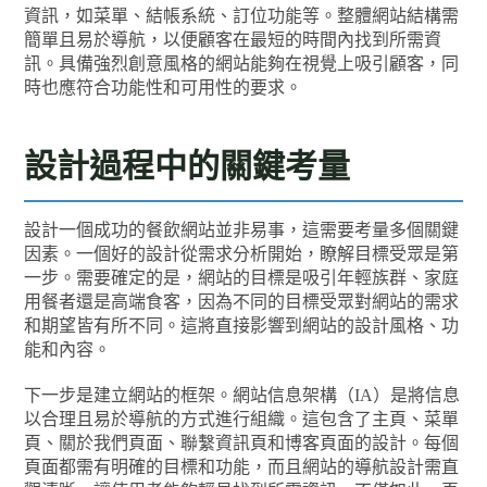
資訊，如菜單、結帳系統、訂位功能等。整體網站結構需
簡單且易於導航，以便顧客在最短的時間內找到所需資
訊。具備強烈創意風格的網站能夠在視覺上吸引顧客，同
時也應符合功能性和可用性的要求。
設計過程中的關鍵考量
設計一個成功的餐飲網站並非易事，這需要考量多個關鍵
因素。一個好的設計從需求分析開始，瞭解目標受眾是第
一步。需要確定的是，網站的目標是吸引年輕族群、家庭
用餐者還是高端食客，因為不同的目標受眾對網站的需求
和期望皆有所不同。這將直接影響到網站的設計風格、功
能和內容。
下一步是建立網站的框架。網站信息架構（IA）是將信息
以合理且易於導航的方式進行組織。這包含了主頁、菜單
頁、關於我們頁面、聯繫資訊頁和博客頁面的設計。每個
頁面都需有明確的目標和功能，而且網站的導航設計需直