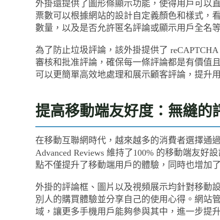
外掛還提供了圖形條顯示功能，使得用戶可以
票數可以根據網站的設計自定義顏色和樣式，
數量，以及是否允許匿名評論或顯示用戶全名
為了防止垃圾評論，該外掛提供了 reCAPTC
審核和批准評論，確保每一條評論都是有價值
可以更簡單高效地處理和展示顧客評論，提升
提高移動端友好度：無縫的
在移動互聯網時代，越來越多的消費者選擇通過智能手
Advanced Reviews 維持了100% 的
點不僅提升了移動端用戶的體驗，同時也增加
外掛的評論框、圖片以及視頻展示均針對移動
別人的購買體驗並分享自己的使用心得。網站
域，讓更多手機用戶能夠參與其中，進一步提