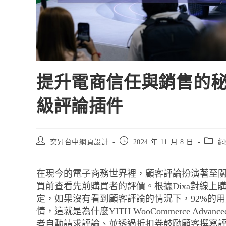
提升電商信任與銷售的秘訣-Y
級評論插件
奕昇台中網頁設計
2024 年 11 月 8 日
網
在現今的電子商務世界裡，顧客評論扮演著至
買前查看先前購買者的評價。根據Dixa對線上
定，如果沒有看到顧客評論的情況下，92%的
情，這就是為什麼YITH WooCommerce Adv
者自動請求評論、並透過折扣券鼓勵顧客撰寫