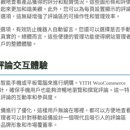
直觀地查看產品獲得的評分和點贊情況。這些圖形條和評
看起來更加和諧美觀。此外，您可以為每頁設置顯示的評
等選項，這無疑增強了評論區的可操作性和管理效率。
HA 選項，有效防止機器人自動留言。您還可以選擇是否手
且真實的。總體而言，這些便捷的管理功能使得網站管理
用戶的整體體驗。
評論交互體驗
機或平板電腦來進行網購。YITH WooCommerce
移動端友好設計，確保手機用戶也能夠流暢地瀏覽和撰寫評論。這一特
了評論的互動率和參與度。
設備進行了優化，這樣用戶無論在哪裡，都可以方便地查
管理者可以針對移動設備設計一個現代且吸引人的評論區
升品牌形象和市場覆蓋率。